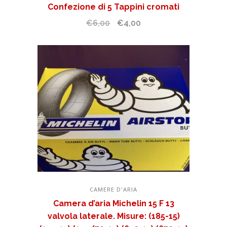
Confezione di 5 Tappini cromati
Il
Il
€
6,00
€
4,00
prezzo
prezzo
originale
attuale
era:
è:
€6,00.
€4,00.
CAMERE D'ARIA
Camera d’aria Michelin 15 F 13
valvola laterale. Misure: (185-15)